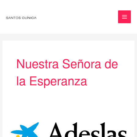
Ir
MAI
al
MEN
contenido
Nuestra Señora de
la Esperanza
Pacientes
Adeslas